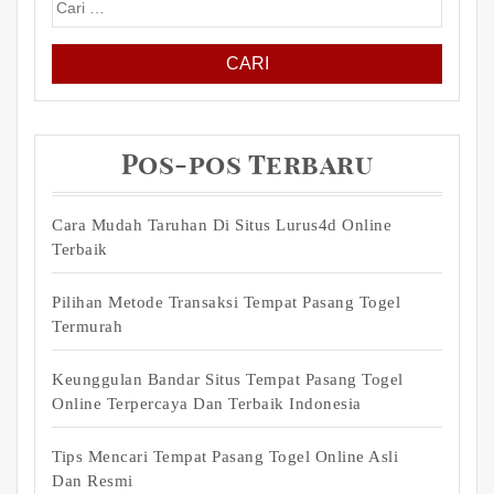
untuk:
Pos-pos Terbaru
Cara Mudah Taruhan Di Situs Lurus4d Online
Terbaik
Pilihan Metode Transaksi Tempat Pasang Togel
Termurah
Keunggulan Bandar Situs Tempat Pasang Togel
Online Terpercaya Dan Terbaik Indonesia
Tips Mencari Tempat Pasang Togel Online Asli
Dan Resmi