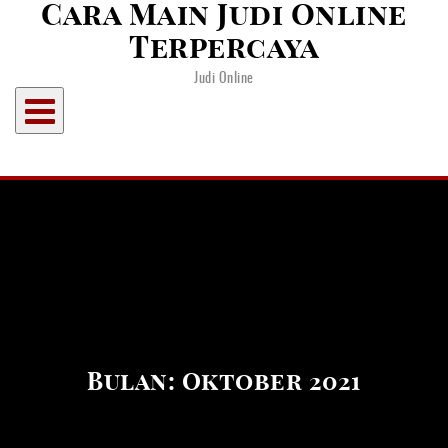
Cara Main Judi Online
Skip
to
Terpercaya
content
Judi Online
Bulan:
Oktober 2021