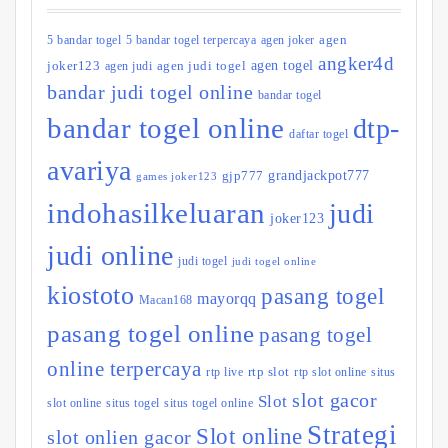
agen
5 bandar togel
5 bandar togel terpercaya
agen joker
angker4d
agen togel
joker123
agen judi togel
agen judi
bandar judi togel online
bandar togel
bandar togel online
dtp-
daftar togel
avariya
grandjackpot777
gjp777
games joker123
indohasilkeluaran
judi
joker123
judi online
judi togel
judi togel online
kiostoto
pasang togel
mayorqq
Macan168
pasang togel online
pasang togel
online terpercaya
rtp slot
rtp live
rtp slot online
situs
slot gacor
Slot
slot online
situs togel
situs togel online
Strategi
Slot online
slot onlien gacor