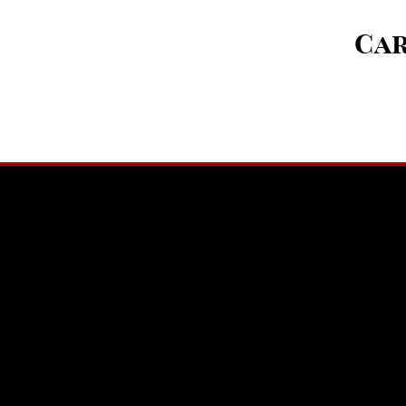
Skip
to
Car
content