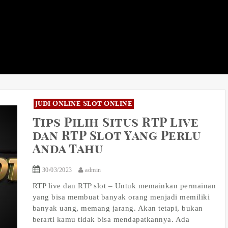
Judi Online
Slot Online
Tips Pilih Situs RTP Live
dan RTP Slot Yang Perlu
Anda Tahu
30/03/2023
admin
RTP live dan RTP slot – Untuk memainkan permainan
yang bisa membuat banyak orang menjadi memiliki
banyak uang, memang jarang. Akan tetapi, bukan
berarti kamu tidak bisa mendapatkannya. Ada