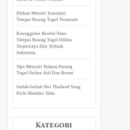
Pilihan Metode Transaksi
Tempat Pasang Togel Termurah
Keunggulan Bandar Situs
Tempat Pasang Togel Online
Terpercaya Dan Terbaik
Indonesia
Tips Mencari Tempat Pasang
Togel Online Asli Dan Resmi
Istilah-Istilah Slot Thailand Yang
Perlu Member Tahu
Kategori