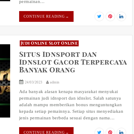
permainan…
CONTINUE READING
→
Judi Online
Slot Online
Situs Idnsport dan
Idnslot Gacor Terpercaya
Banyak Orang
24/03/2023
admin
Ada banyak alasan kenapa masyarakat menyukai
permainan judi idnsport dan idnslot. Salah satunya
adalah mampu memberikan bonus menguntungkan
kepada setiap pemainnya. Setiap situs menyediakan
jenis permainan berbeda sesuai dengan nama…
CONTINUE READING
→