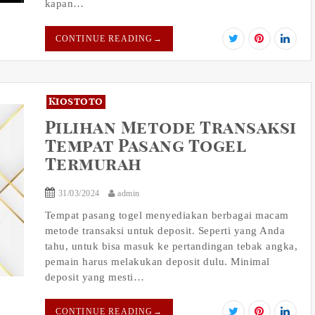
kapan…
CONTINUE READING
→
Kiostoto
Pilihan Metode Transaksi
Tempat Pasang Togel
Termurah
31/03/2024
admin
Tempat pasang togel menyediakan berbagai macam
metode transaksi untuk deposit. Seperti yang Anda
tahu, untuk bisa masuk ke pertandingan tebak angka,
pemain harus melakukan deposit dulu. Minimal
deposit yang mesti…
CONTINUE READING
→