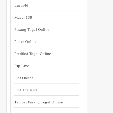
Lurus4d
Macan168
Pasang Togel Online
Poker Online
Prediksi Togel Online
Rtp Live
Slot Online
Slot Thailand
Tempat Pasang Togel Online