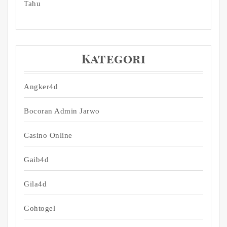
Tahu
Kategori
Angker4d
Bocoran Admin Jarwo
Casino Online
Gaib4d
Gila4d
Gohtogel