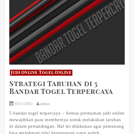
Judi Online
Togel Online
Strategi Taruhan di 5
Bandar Togel Terpercaya
05/11/2022
admin
5 bandar togel terpercaya – Semua permainan judi online
mewajibkan para membernya untuk melakukan taruhan
di dalam pertandingan. Hal ini dilakukan agar pemenang
bisa menikmati nilai keuntungan yang sudah