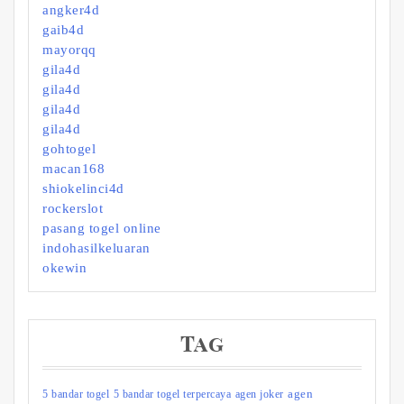
angker4d
gaib4d
mayorqq
gila4d
gila4d
gila4d
gila4d
gohtogel
macan168
shiokelinci4d
rockerslot
pasang togel online
indohasilkeluaran
okewin
Tag
agen
5 bandar togel
5 bandar togel terpercaya
agen joker