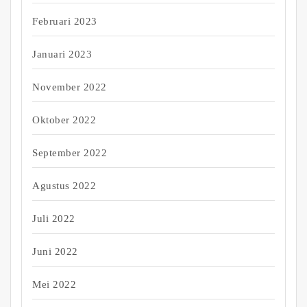
Februari 2023
Januari 2023
November 2022
Oktober 2022
September 2022
Agustus 2022
Juli 2022
Juni 2022
Mei 2022