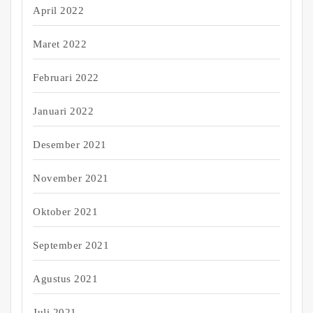
April 2022
Maret 2022
Februari 2022
Januari 2022
Desember 2021
November 2021
Oktober 2021
September 2021
Agustus 2021
Juli 2021