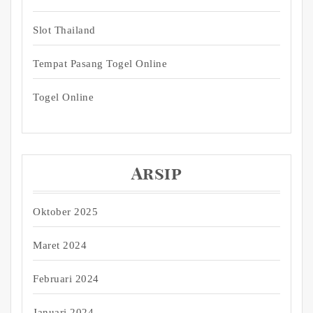
Slot Thailand
Tempat Pasang Togel Online
Togel Online
Arsip
Oktober 2025
Maret 2024
Februari 2024
Januari 2024