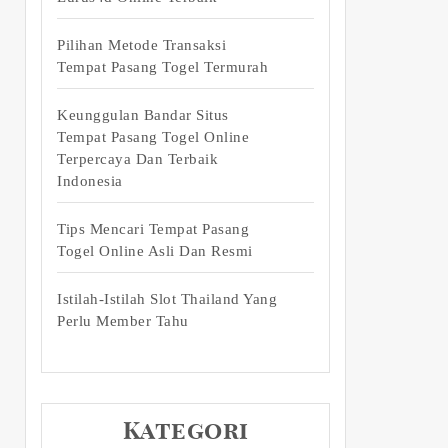
Pilihan Metode Transaksi
Tempat Pasang Togel Termurah
Keunggulan Bandar Situs
Tempat Pasang Togel Online
Terpercaya Dan Terbaik
Indonesia
Tips Mencari Tempat Pasang
Togel Online Asli Dan Resmi
Istilah-Istilah Slot Thailand Yang
Perlu Member Tahu
Kategori