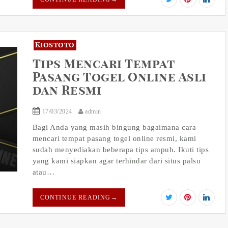
Kiostoto
Tips Mencari Tempat
Pasang Togel Online Asli
dan Resmi
17/03/2024
admin
Bagi Anda yang masih bingung bagaimana cara
mencari tempat pasang togel online resmi, kami
sudah menyediakan beberapa tips ampuh. Ikuti tips
yang kami siapkan agar terhindar dari situs palsu
atau…
CONTINUE READING
→