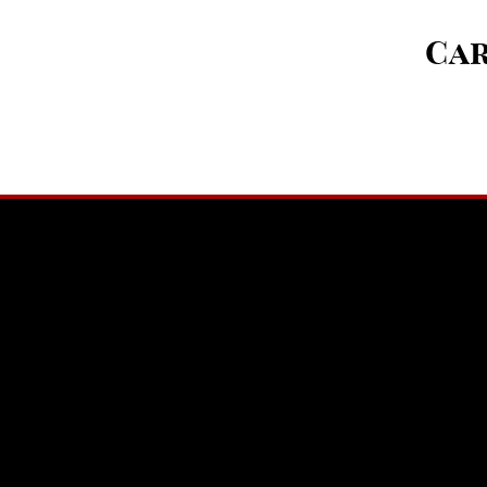
Skip
to
Car
content