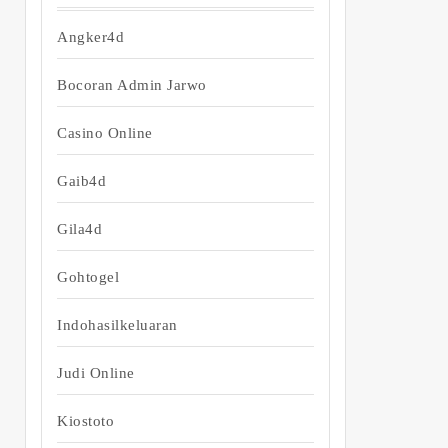
Angker4d
Bocoran Admin Jarwo
Casino Online
Gaib4d
Gila4d
Gohtogel
Indohasilkeluaran
Judi Online
Kiostoto