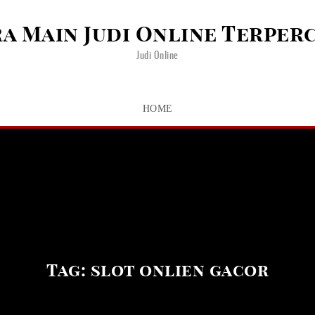
a Main Judi Online Terper
Judi Online
HOME
Tag:
slot onlien gacor