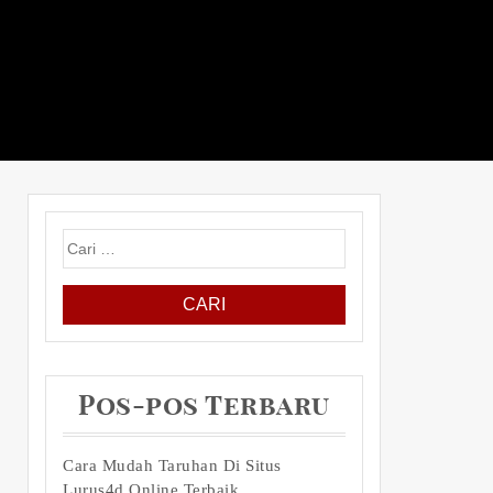
Cari
untuk:
Pos-pos Terbaru
Cara Mudah Taruhan Di Situs
Lurus4d Online Terbaik