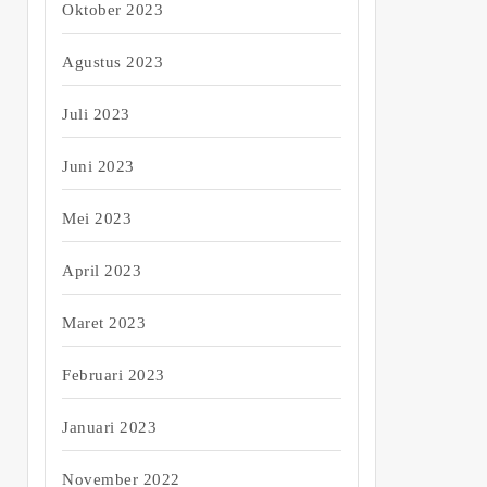
Oktober 2023
Agustus 2023
Juli 2023
Juni 2023
Mei 2023
April 2023
Maret 2023
Februari 2023
Januari 2023
November 2022