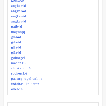
kiostoto
angker4d
angker4d
angker4d
angker4d
gaib4d
mayorqq
gila4d
gila4d
gila4d
gila4d
gohtogel
macan168
shiokelinci4d
rockerslot
pasang togel online
indohasilkeluaran
okewin