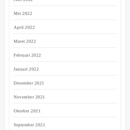
Mei 2022
April 2022
Maret 2022
Februari 2022
Januari 2022
Desember 2021
November 2021
Oktober 2021
September 2021