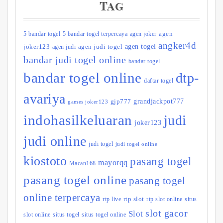
Tag
agen
5 bandar togel
5 bandar togel terpercaya
agen joker
angker4d
agen togel
joker123
agen judi togel
agen judi
bandar judi togel online
bandar togel
bandar togel online
dtp-
daftar togel
avariya
grandjackpot777
gjp777
games joker123
indohasilkeluaran
judi
joker123
judi online
judi togel
judi togel online
kiostoto
pasang togel
mayorqq
Macan168
pasang togel online
pasang togel
online terpercaya
rtp slot
rtp live
rtp slot online
situs
slot gacor
Slot
slot online
situs togel
situs togel online