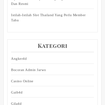
Dan Resmi
Istilah-Istilah Slot Thailand Yang Perlu Member
Tahu
Kategori
Angker4d
Bocoran Admin Jarwo
Casino Online
Gaib4d
Gila4d