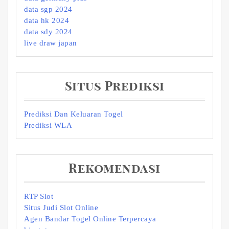
data sgp 2024
data hk 2024
data sdy 2024
live draw japan
Situs Prediksi
Prediksi Dan Keluaran Togel
Prediksi WLA
Rekomendasi
RTP Slot
Situs Judi Slot Online
Agen Bandar Togel Online Terpercaya