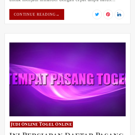
CONTINUE READING
→
Judi Online
Togel Online