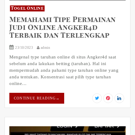
Togel Online
Memahami Tipe Permainan
Judi Online Angker4d
Terbaik dan Terlengkap
23/10/2023
admin
Mengenal type taruhan online di situs Angker4d saat
sebelum anda lakukan betting (taruhan). Hal ini
mempermudah anda pahami type taruhan online yang
anda tentukan. Konsentrasi saat pilih type taruhan
online…
CONTINUE READING
→