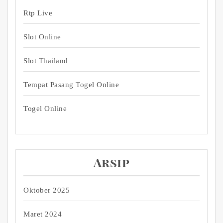
Rtp Live
Slot Online
Slot Thailand
Tempat Pasang Togel Online
Togel Online
Arsip
Oktober 2025
Maret 2024