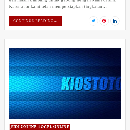
dan masih bimbang untuk gabung dengan kami di sini,
Karena itu kami telah mempersiapkan tingkatan…
CONTINUE READING
→
Judi Online
Togel Online