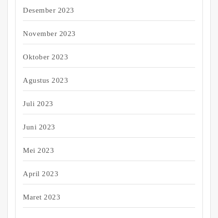
Desember 2023
November 2023
Oktober 2023
Agustus 2023
Juli 2023
Juni 2023
Mei 2023
April 2023
Maret 2023