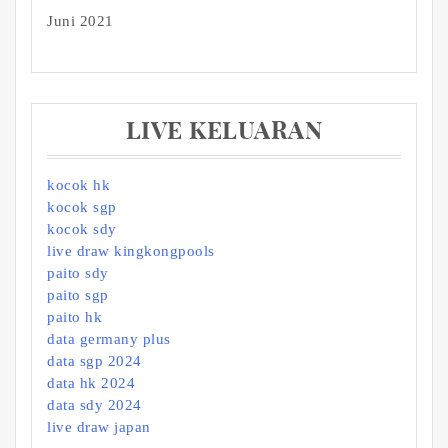
Juni 2021
LIVE KELUARAN
kocok hk
kocok sgp
kocok sdy
live draw kingkongpools
paito sdy
paito sgp
paito hk
data germany plus
data sgp 2024
data hk 2024
data sdy 2024
live draw japan