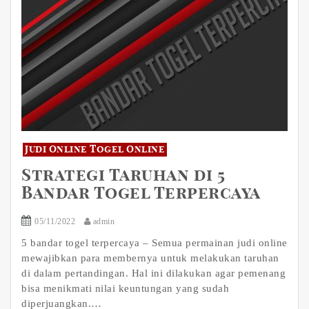
Judi Online
Togel Online
Strategi Taruhan di 5
Bandar Togel Terpercaya
05/11/2022
admin
5 bandar togel terpercaya – Semua permainan judi online
mewajibkan para membernya untuk melakukan taruhan
di dalam pertandingan. Hal ini dilakukan agar pemenang
bisa menikmati nilai keuntungan yang sudah
diperjuangkan.…