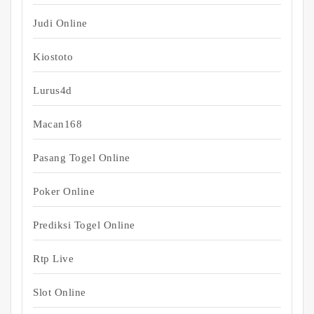
Judi Online
Kiostoto
Lurus4d
Macan168
Pasang Togel Online
Poker Online
Prediksi Togel Online
Rtp Live
Slot Online