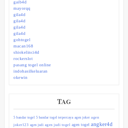
gaib4d
mayorqq
gila4d
gila4d
gila4d
gila4d
gohtogel
macan168
shiokelinci4d
rockerslot
pasang togel online
indohasilkeluaran
okewin
Tag
agen
5 bandar togel
5 bandar togel terpercaya
agen joker
angker4d
agen togel
joker123
agen judi togel
agen judi