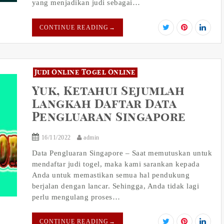
yang menjadikan judi sebagai…
CONTINUE READING
→
Judi Online
Togel Online
Yuk, Ketahui Sejumlah
Langkah Daftar Data
Pengluaran Singapore
16/11/2022
admin
Data Pengluaran Singapore – Saat memutuskan untuk
mendaftar judi togel, maka kami sarankan kepada
Anda untuk memastikan semua hal pendukung
berjalan dengan lancar. Sehingga, Anda tidak lagi
perlu mengulang proses…
CONTINUE READING
→