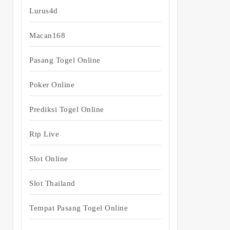
Lurus4d
Macan168
Pasang Togel Online
Poker Online
Prediksi Togel Online
Rtp Live
Slot Online
Slot Thailand
Tempat Pasang Togel Online