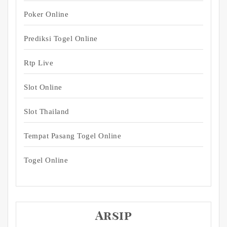
Poker Online
Prediksi Togel Online
Rtp Live
Slot Online
Slot Thailand
Tempat Pasang Togel Online
Togel Online
Arsip