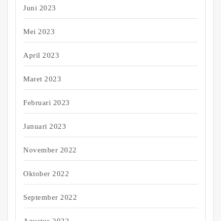
Juni 2023
Mei 2023
April 2023
Maret 2023
Februari 2023
Januari 2023
November 2022
Oktober 2022
September 2022
Agustus 2022