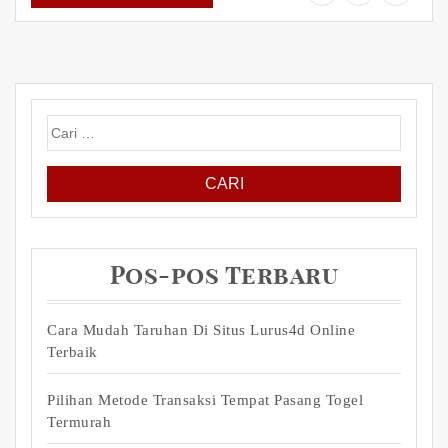
Cari
untuk:
Pos-pos Terbaru
Cara Mudah Taruhan Di Situs Lurus4d Online
Terbaik
Pilihan Metode Transaksi Tempat Pasang Togel
Termurah