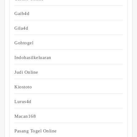
Gaib4d
Gila4d
Gohtogel
Indohasilkeluaran
Judi Online
Kiostoto
Lurus4d
Macan168
Pasang Togel Online