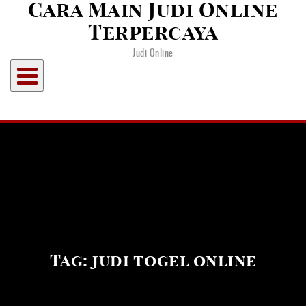
Cara Main Judi Online
Skip
to
Terpercaya
content
Judi Online
Tag:
judi togel online