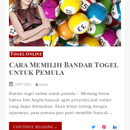
Togel Online
Cara Memilih Bandar Togel
untuk Pemula
20/07/2021
admin
Bandar togel online untuk pemula – Memang benar
bahwa kini begitu banyak agen penyedia judi online
yang dapat ditemukan. Akan tetapi seiring dengan
tujuannya, para pemain pun pasti memiliki banyak…
CONTINUE READING
→