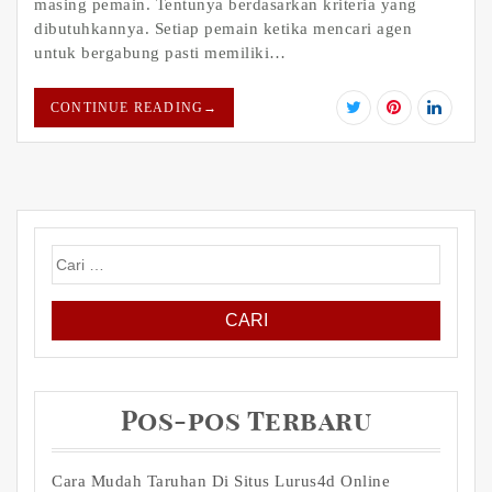
masing pemain. Tentunya berdasarkan kriteria yang
dibutuhkannya. Setiap pemain ketika mencari agen
untuk bergabung pasti memiliki…
CONTINUE READING
→
Cari
untuk:
Pos-pos Terbaru
Cara Mudah Taruhan Di Situs Lurus4d Online