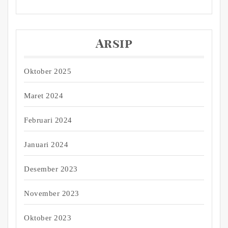
Arsip
Oktober 2025
Maret 2024
Februari 2024
Januari 2024
Desember 2023
November 2023
Oktober 2023