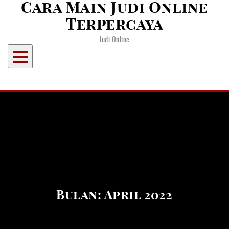
Cara Main Judi Online
Skip
to
Terpercaya
content
Judi Online
Bulan:
April 2022