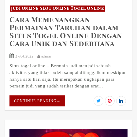
Judi Online
Slot Online
Togel Online
Cara Memenangkan
Permainan Taruhan dalam
Situs Togel Online Dengan
Cara Unik dan Sederhana
27/04/2022
admin
Situs togel online – Bermain judi menjadi sebuah
aktivitas yang tidak boleh sampai ditinggalkan meskipun
hanya satu hari saja. Itu merupakan ungkapan para
pemain judi yang sudah terikat dengan erat…
CONTINUE READING
→