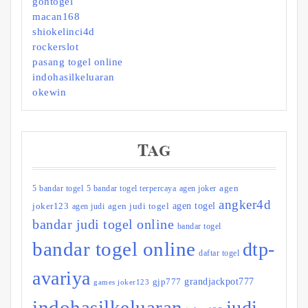
gohtogel
macan168
shiokelinci4d
rockerslot
pasang togel online
indohasilkeluaran
okewin
Tag
agen
5 bandar togel
5 bandar togel terpercaya
agen joker
angker4d
agen togel
joker123
agen judi togel
agen judi
bandar judi togel online
bandar togel
bandar togel online
dtp-
daftar togel
avariya
grandjackpot777
gjp777
games joker123
indohasilkeluaran
judi