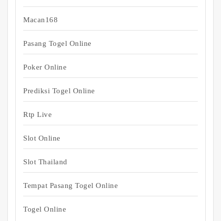
Macan168
Pasang Togel Online
Poker Online
Prediksi Togel Online
Rtp Live
Slot Online
Slot Thailand
Tempat Pasang Togel Online
Togel Online