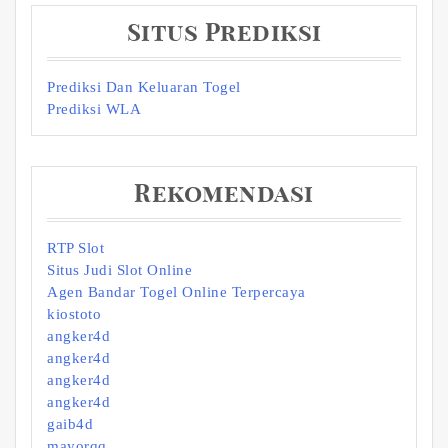
Situs Prediksi
Prediksi Dan Keluaran Togel
Prediksi WLA
Rekomendasi
RTP Slot
Situs Judi Slot Online
Agen Bandar Togel Online Terpercaya
kiostoto
angker4d
angker4d
angker4d
angker4d
gaib4d
mayorqq