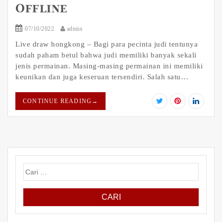
Offline
07/10/2022
admin
Live draw hongkong – Bagi para pecinta judi tentunya
sudah paham betul bahwa judi memiliki banyak sekali
jenis permainan. Masing-masing permainan ini memiliki
keunikan dan juga keseruan tersendiri. Salah satu…
CONTINUE READING
→
Cari
untuk: