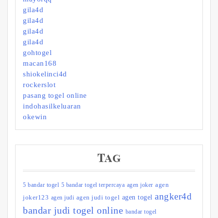
gila4d
gila4d
gila4d
gila4d
gohtogel
macan168
shiokelinci4d
rockerslot
pasang togel online
indohasilkeluaran
okewin
Tag
agen
5 bandar togel
5 bandar togel terpercaya
agen joker
angker4d
agen togel
joker123
agen judi togel
agen judi
bandar judi togel online
bandar togel