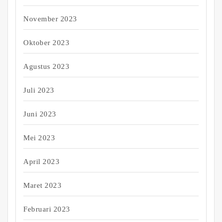
November 2023
Oktober 2023
Agustus 2023
Juli 2023
Juni 2023
Mei 2023
April 2023
Maret 2023
Februari 2023