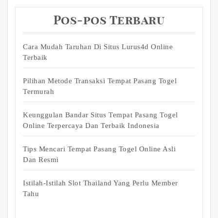
Pos-pos Terbaru
Cara Mudah Taruhan Di Situs Lurus4d Online
Terbaik
Pilihan Metode Transaksi Tempat Pasang Togel
Termurah
Keunggulan Bandar Situs Tempat Pasang Togel
Online Terpercaya Dan Terbaik Indonesia
Tips Mencari Tempat Pasang Togel Online Asli
Dan Resmi
Istilah-Istilah Slot Thailand Yang Perlu Member
Tahu