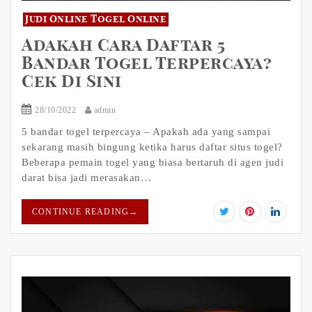
Judi Online
Togel Online
Adakah Cara Daftar 5
Bandar Togel Terpercaya?
Cek Di Sini
28/10/2022
admin
5 bandar togel terpercaya – Apakah ada yang sampai
sekarang masih bingung ketika harus daftar situs togel?
Beberapa pemain togel yang biasa bertaruh di agen judi
darat bisa jadi merasakan…
CONTINUE READING
→