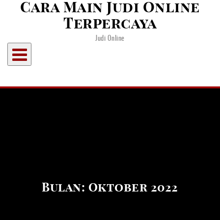
Cara Main Judi Online
Skip
to
Terpercaya
content
Judi Online
Bulan:
Oktober 2022