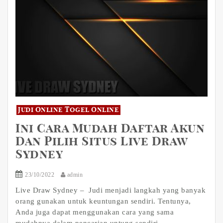
Judi Online
Togel Online
Ini Cara Mudah Daftar Akun
Dan Pilih Situs Live Draw
Sydney
23/10/2022
admin
Live Draw Sydney – Judi menjadi langkah yang banyak
orang gunakan untuk keuntungan sendiri. Tentunya,
Anda juga dapat menggunakan cara yang sama