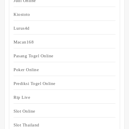
Judi Online
Kiostoto
Lurus4d
Macan168
Pasang Togel Online
Poker Online
Prediksi Togel Online
Rtp Live
Slot Online
Slot Thailand