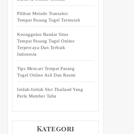
Pilihan Metode Transaksi
Tempat Pasang Togel Termurah
Keunggulan Bandar Situs
Tempat Pasang Togel Online
Terpercaya Dan Terbaik
Indonesia
Tips Mencari Tempat Pasang
Togel Online Asli Dan Resmi
Istilah-Istilah Slot Thailand Yang
Perlu Member Tahu
Kategori