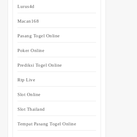
Lurus4d
Macan168
Pasang Togel Online
Poker Online
Prediksi Togel Online
Rtp Live
Slot Online
Slot Thailand
Tempat Pasang Togel Online