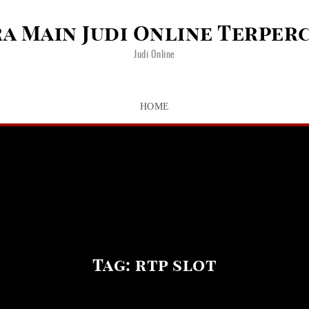
a Main Judi Online Terper
Judi Online
HOME
Tag:
rtp slot