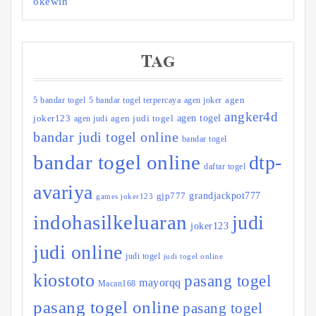
okewin
Tag
agen
5 bandar togel
5 bandar togel terpercaya
agen joker
angker4d
agen togel
joker123
agen judi togel
agen judi
bandar judi togel online
bandar togel
bandar togel online
dtp-
daftar togel
avariya
grandjackpot777
gjp777
games joker123
indohasilkeluaran
judi
joker123
judi online
judi togel
judi togel online
kiostoto
pasang togel
mayorqq
Macan168
pasang togel online
pasang togel