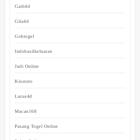
Gaib4d
Gila4d
Gohtogel
Indohasilkeluaran
Judi Online
Kiostoto
Lurus4d
Macan168
Pasang Togel Online