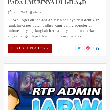
Pada Umumnya Di Gila4d
19/10/2023
admin
Gila4d Togel online adalah salah satunya dari demikian
jumlahnya perjudian online yang paling populer di
indonesia, yang langkah bermain nya ialah menerka 4
angka dengan tepat dari nomor yang hendak…
CONTINUE READING
→