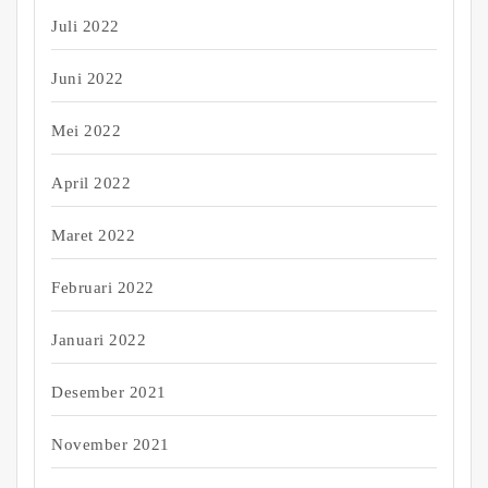
Juli 2022
Juni 2022
Mei 2022
April 2022
Maret 2022
Februari 2022
Januari 2022
Desember 2021
November 2021