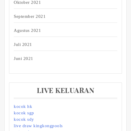
Oktober 2021
September 2021
Agustus 2021
Juli 2021
Juni 2021
LIVE KELUARAN
kocok hk
kocok sgp
kocok sdy
live draw kingkongpools