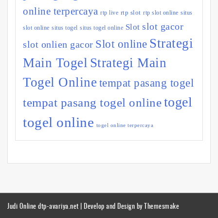
online terpercaya
rtp slot
rtp live
rtp slot online
situs
slot gacor
Slot
slot online
situs togel
situs togel online
Strategi
Slot online
slot onlien gacor
Main Togel
Strategi Main
Togel Online
tempat pasang togel
togel
tempat pasang togel online
togel online
togel online terpercaya
Judi Online dtp-avariya.net |
Develop and Design by Themesmake