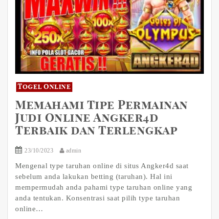
Togel Online
Memahami Tipe Permainan
Judi Online Angker4d
Terbaik dan Terlengkap
23/10/2023
admin
Mengenal type taruhan online di situs Angker4d saat
sebelum anda lakukan betting (taruhan). Hal ini
mempermudah anda pahami type taruhan online yang
anda tentukan. Konsentrasi saat pilih type taruhan
online…