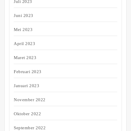
Juli 2023
Juni 2023
Mei 2023
April 2023
Maret 2023
Februari 2023
Januari 2023
November 2022
Oktober 2022
September 2022