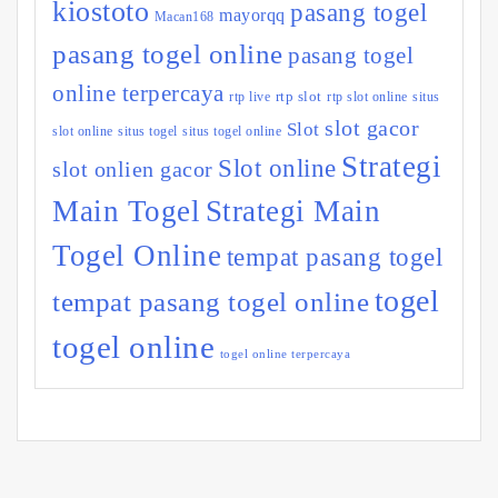
kiostoto
pasang togel
mayorqq
Macan168
pasang togel online
pasang togel
online terpercaya
rtp slot
rtp live
rtp slot online
situs
slot gacor
Slot
slot online
situs togel
situs togel online
Strategi
Slot online
slot onlien gacor
Main Togel
Strategi Main
Togel Online
tempat pasang togel
togel
tempat pasang togel online
togel online
togel online terpercaya