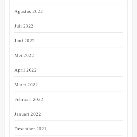
Agustus 2022
Juli 2022
Juni 2022
Mei 2022
April 2022
Maret 2022
Februari 2022
Januari 2022
Desember 2021