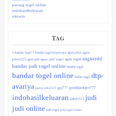
pasang togel online
indohasilkeluaran
okewin
Tag
agen
5 bandar togel
5 bandar togel terpercaya
agen joker
angker4d
agen togel
joker123
agen judi togel
agen judi
bandar judi togel online
bandar togel
bandar togel online
dtp-
daftar togel
avariya
grandjackpot777
gjp777
games joker123
indohasilkeluaran
judi
joker123
judi online
judi togel
judi togel online