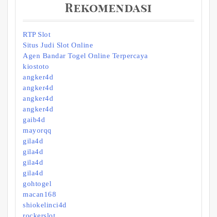
Rekomendasi
RTP Slot
Situs Judi Slot Online
Agen Bandar Togel Online Terpercaya
kiostoto
angker4d
angker4d
angker4d
angker4d
gaib4d
mayorqq
gila4d
gila4d
gila4d
gila4d
gohtogel
macan168
shiokelinci4d
rockerslot