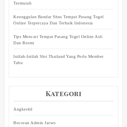
Termurah
Keunggulan Bandar Situs Tempat Pasang Togel
Online Terpercaya Dan Terbaik Indonesia
Tips Mencari Tempat Pasang Togel Online Asli
Dan Resmi
Istilah-Istilah Slot Thailand Yang Perlu Member
Tahu
Kategori
Angker4d
Bocoran Admin Jarwo