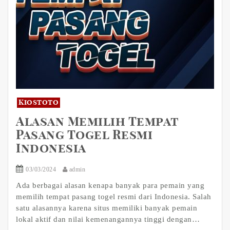
Kiostoto
Alasan Memilih Tempat
Pasang Togel Resmi
Indonesia
03/03/2024
admin
Ada berbagai alasan kenapa banyak para pemain yang
memilih tempat pasang togel resmi dari Indonesia. Salah
satu alasannya karena situs memiliki banyak pemain
lokal aktif dan nilai kemenangannya tinggi dengan…