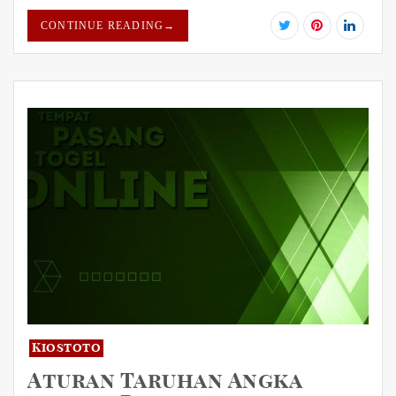
CONTINUE READING
→
Kiostoto
Aturan Taruhan Angka