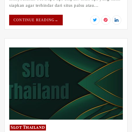
siapkan agar terhindar dari situs palsu atau…
CONTINUE READING
→
Slot Thailand