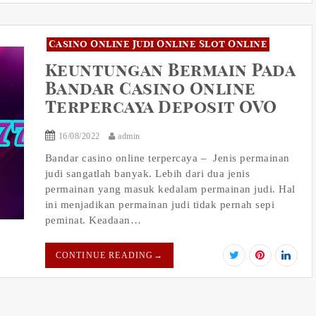
Casino Online
Judi Online
Slot Online
Keuntungan Bermain Pada
Bandar Casino Online
Terpercaya Deposit OVO
16/08/2022
admin
Bandar casino online terpercaya – Jenis permainan
judi sangatlah banyak. Lebih dari dua jenis
permainan yang masuk kedalam permainan judi. Hal
ini menjadikan permainan judi tidak pernah sepi
peminat. Keadaan…
CONTINUE READING
→