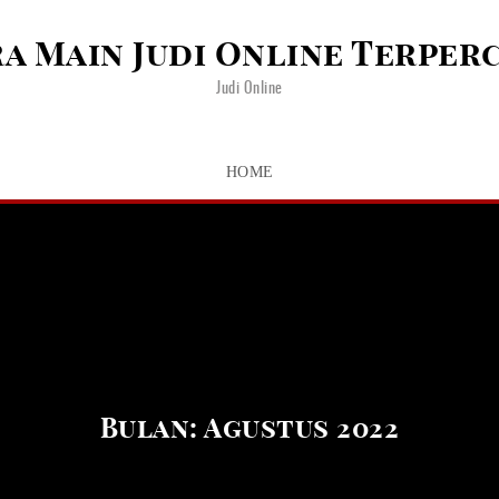
a Main Judi Online Terper
Judi Online
HOME
Bulan:
Agustus 2022