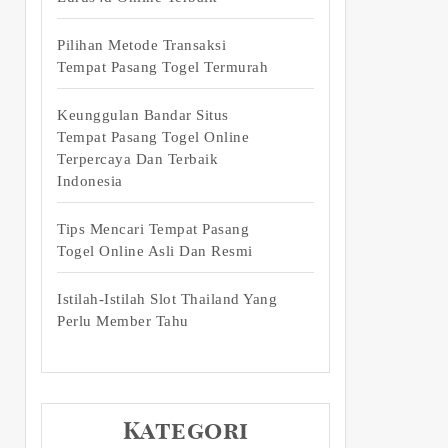
Pilihan Metode Transaksi
Tempat Pasang Togel Termurah
Keunggulan Bandar Situs
Tempat Pasang Togel Online
Terpercaya Dan Terbaik
Indonesia
Tips Mencari Tempat Pasang
Togel Online Asli Dan Resmi
Istilah-Istilah Slot Thailand Yang
Perlu Member Tahu
Kategori