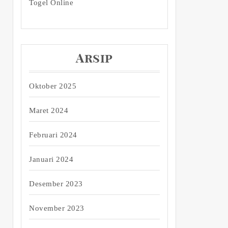
Togel Online
Arsip
Oktober 2025
Maret 2024
Februari 2024
Januari 2024
Desember 2023
November 2023