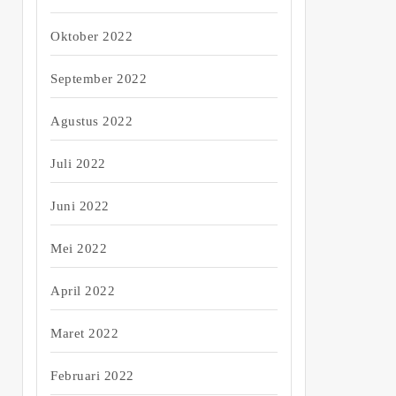
Oktober 2022
September 2022
Agustus 2022
Juli 2022
Juni 2022
Mei 2022
April 2022
Maret 2022
Februari 2022