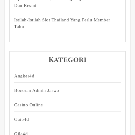
Dan Resmi
Istilah-Istilah Slot Thailand Yang Perlu Member
Tahu
Kategori
Angker4d
Bocoran Admin Jarwo
Casino Online
Gaib4d
Gila4d