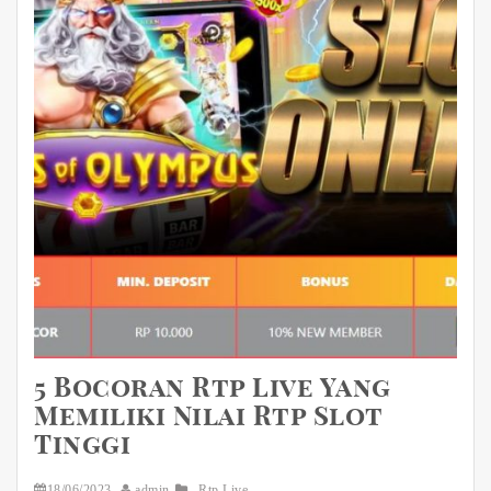
5 Bocoran Rtp Live Yang
Memiliki Nilai Rtp Slot
Tinggi
18/06/2023
admin
Rtp Live