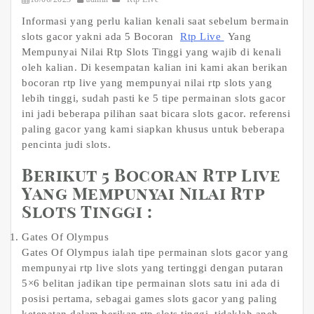
Informasi yang perlu kalian kenali saat sebelum bermain
slots gacor yakni ada 5 Bocoran
Rtp Live
Yang
Mempunyai Nilai Rtp Slots Tinggi yang wajib di kenali
oleh kalian. Di kesempatan kalian ini kami akan berikan
bocoran rtp live yang mempunyai nilai rtp slots yang
lebih tinggi, sudah pasti ke 5 tipe permainan slots gacor
ini jadi beberapa pilihan saat bicara slots gacor. referensi
paling gacor yang kami siapkan khusus untuk beberapa
pencinta judi slots.
Berikut 5 Bocoran Rtp Live
Yang Mempunyai Nilai Rtp
Slots Tinggi :
Gates Of Olympus
Gates Of Olympus ialah tipe permainan slots gacor yang
mempunyai rtp live slots yang tertinggi dengan putaran
5×6 belitan jadikan tipe permainan slots satu ini ada di
posisi pertama, sebagai games slots gacor yang paling