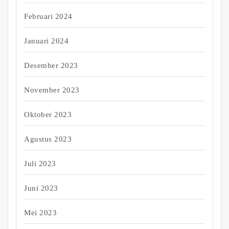
Februari 2024
Januari 2024
Desember 2023
November 2023
Oktober 2023
Agustus 2023
Juli 2023
Juni 2023
Mei 2023