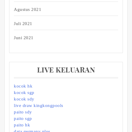
Agustus 2021
Juli 2021
Juni 2021
LIVE KELUARAN
kocok hk
kocok sgp
kocok sdy
live draw kingkongpools
paito sdy
paito sgp
paito hk
data germany plus