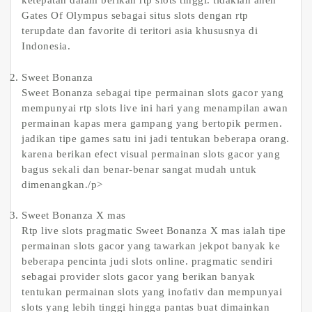
ketepatan dalam berikan rtp slots tinggi. tidaklah aneh
Gates Of Olympus sebagai situs slots dengan rtp
terupdate dan favorite di teritori asia khususnya di
Indonesia.
Sweet Bonanza
Sweet Bonanza sebagai tipe permainan slots gacor yang
mempunyai rtp slots live ini hari yang menampilan awan
permainan kapas mera gampang yang bertopik permen.
jadikan tipe games satu ini jadi tentukan beberapa orang.
karena berikan efect visual permainan slots gacor yang
bagus sekali dan benar-benar sangat mudah untuk
dimenangkan./p>
Sweet Bonanza X mas
Rtp live slots pragmatic Sweet Bonanza X mas ialah tipe
permainan slots gacor yang tawarkan jekpot banyak ke
beberapa pencinta judi slots online. pragmatic sendiri
sebagai provider slots gacor yang berikan banyak
tentukan permainan slots yang inofativ dan mempunyai
slots yang lebih tinggi hingga pantas buat dimainkan