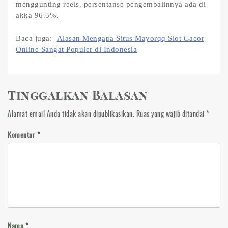
menggunting reels. persentanse pengembalinnya ada di
akka 96.5%.
Baca juga:
Alasan Mengapa Situs Mayorqq Slot Gacor
Online Sangat Populer di Indonesia
Tinggalkan Balasan
Alamat email Anda tidak akan dipublikasikan.
Ruas yang wajib ditandai
*
Komentar
*
Nama
*