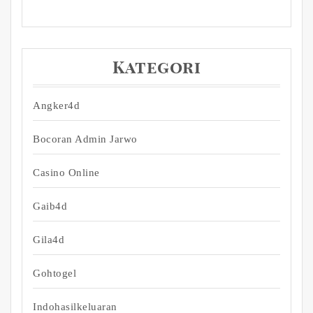
Kategori
Angker4d
Bocoran Admin Jarwo
Casino Online
Gaib4d
Gila4d
Gohtogel
Indohasilkeluaran