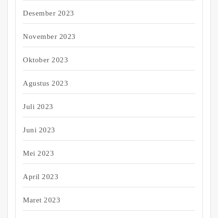
Desember 2023
November 2023
Oktober 2023
Agustus 2023
Juli 2023
Juni 2023
Mei 2023
April 2023
Maret 2023