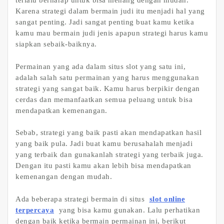
terlalu berharap untuk bisa menang dengan mudah.
Karena strategi dalam bermain judi itu menjadi hal yang
sangat penting. Jadi sangat penting buat kamu ketika
kamu mau bermain judi jenis apapun strategi harus kamu
siapkan sebaik-baiknya.
Permainan yang ada dalam situs slot yang satu ini,
adalah salah satu permainan yang harus menggunakan
strategi yang sangat baik. Kamu harus berpikir dengan
cerdas dan memanfaatkan semua peluang untuk bisa
mendapatkan kemenangan.
Sebab, strategi yang baik pasti akan mendapatkan hasil
yang baik pula. Jadi buat kamu berusahalah menjadi
yang terbaik dan gunakanlah strategi yang terbaik juga.
Dengan itu pasti kamu akan lebih bisa mendapatkan
kemenangan dengan mudah.
Ada beberapa strategi bermain di situs
slot online
terpercaya
yang bisa kamu gunakan. Lalu perhatikan
dengan baik ketika bermain permainan ini, berikut