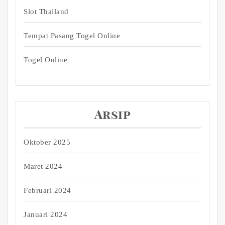
Slot Thailand
Tempat Pasang Togel Online
Togel Online
Arsip
Oktober 2025
Maret 2024
Februari 2024
Januari 2024