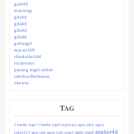
gaib4d
mayorqq
gila4d
gila4d
gila4d
gila4d
gohtogel
macan168
shiokelinci4d
rockerslot
pasang togel online
indohasilkeluaran
okewin
Tag
agen
5 bandar togel
5 bandar togel terpercaya
agen joker
angker4d
agen togel
joker123
agen judi togel
agen judi