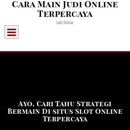
Cara Main Judi Online
Skip
to
Terpercaya
content
Judi Online
Ayo, Cari Tahu Strategi
Bermain Di situs Slot Online
Terpercaya