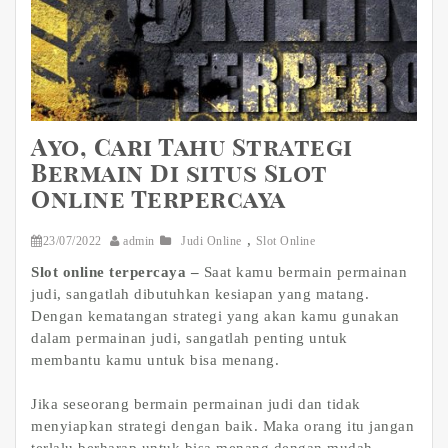
Ayo, Cari Tahu Strategi
Bermain Di situs Slot
Online Terpercaya
,
23/07/2022
admin
Judi Online
Slot Online
Slot online terpercaya –
Saat kamu bermain permainan
judi, sangatlah dibutuhkan kesiapan yang matang.
Dengan kematangan strategi yang akan kamu gunakan
dalam permainan judi, sangatlah penting untuk
membantu kamu untuk bisa menang.
Jika seseorang bermain permainan judi dan tidak
menyiapkan strategi dengan baik. Maka orang itu jangan