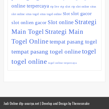
online terpercaya
rtp slot
rtp live
rtp slot online
situs
slot gacor
Slot
slot online
situs togel
situs togel online
Strategi
Slot online
slot onlien gacor
Main Togel
Strategi Main
Togel Online
tempat pasang togel
togel
tempat pasang togel online
togel online
togel online terpercaya
Judi Online dtp-avariya.net |
Develop and Design by Themesmake