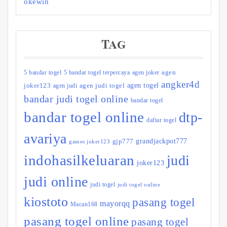
okewin
Tag
agen
5 bandar togel
5 bandar togel terpercaya
agen joker
angker4d
agen togel
joker123
agen judi togel
agen judi
bandar judi togel online
bandar togel
bandar togel online
dtp-
daftar togel
avariya
grandjackpot777
gjp777
games joker123
indohasilkeluaran
judi
joker123
judi online
judi togel
judi togel online
kiostoto
pasang togel
mayorqq
Macan168
pasang togel online
pasang togel