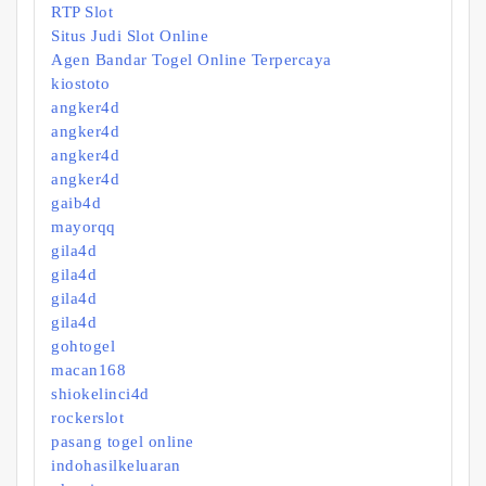
RTP Slot
Situs Judi Slot Online
Agen Bandar Togel Online Terpercaya
kiostoto
angker4d
angker4d
angker4d
angker4d
gaib4d
mayorqq
gila4d
gila4d
gila4d
gila4d
gohtogel
macan168
shiokelinci4d
rockerslot
pasang togel online
indohasilkeluaran