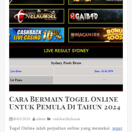
Cara Bermain Togel Online
Untuk Pemula Di Tahun 2024
06/01/2024
admin
indohasilkeluaran
Togel Online ialah perjudian online yang memakai
tepat