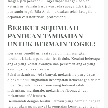
Jangan jadi pencandu. Togel dapat mengakibatkan
ketagihan. Pemain harus waspada supaya tidak jadi
pencandu togel. Bila Anda merasakan telah ketagihan,
cepatlah cari kontribusi professional.
Berikut sejumlah
panduan tambahan
untuk bermain togel:
Kerjakan penelitian. Saat sebelum memasangkan
taruhan, lakukan penelitian lebih dulu. Ketahui beberapa
angka yang keluar awalnya dan perkiraan angka yang
kemungkinan akan keluar.
Pakai mekanisme. Ada banyak mekanisme yang dapat
dipakai untuk tingkatkan kesempatan kemenangan dalam
togel. Sejumlah mekanisme yang terkenal ialah
mekanisme martingale, mekanisme fibonacci, dan
mekanisme d’Alembert.
Bermainlah dengan teratur. Pemain yang bermain dengan
teratur akan mempunyai kesempatan kemenangan lebih