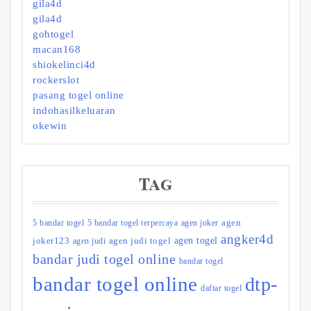
gila4d
gila4d
gohtogel
macan168
shiokelinci4d
rockerslot
pasang togel online
indohasilkeluaran
okewin
Tag
agen
5 bandar togel
5 bandar togel terpercaya
agen joker
angker4d
agen togel
joker123
agen judi togel
agen judi
bandar judi togel online
bandar togel
bandar togel online
dtp-
daftar togel