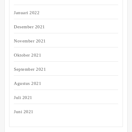
Januari 2022
Desember 2021
November 2021
Oktober 2021
September 2021
Agustus 2021
Juli 2021
Juni 2021