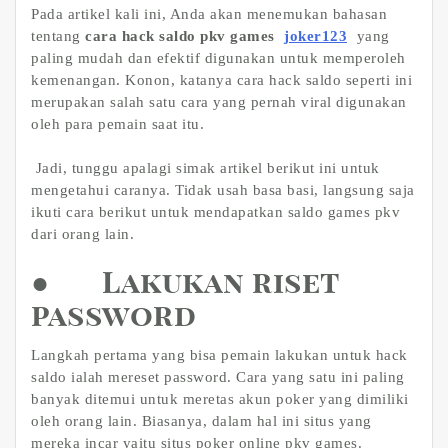
Pada artikel kali ini, Anda akan menemukan bahasan
tentang
cara hack saldo pkv games
joker123
yang
paling mudah dan efektif digunakan untuk memperoleh
kemenangan. Konon, katanya cara hack saldo seperti ini
merupakan salah satu cara yang pernah viral digunakan
oleh para pemain saat itu.
Jadi, tunggu apalagi simak artikel berikut ini untuk
mengetahui caranya. Tidak usah basa basi, langsung saja
ikuti cara berikut untuk mendapatkan saldo games pkv
dari orang lain.
● Lakukan riset
password
Langkah pertama yang bisa pemain lakukan untuk hack
saldo ialah mereset password. Cara yang satu ini paling
banyak ditemui untuk meretas akun poker yang dimiliki
oleh orang lain. Biasanya, dalam hal ini situs yang
mereka incar yaitu situs poker online pkv games.