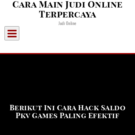
Cara Main Judi Online
Skip
to
Terpercaya
content
Judi Online
Berikut Ini Cara Hack Saldo
Pkv Games Paling Efektif