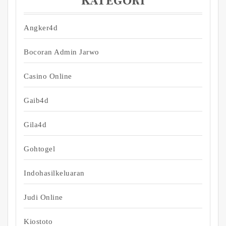
Kategori
Angker4d
Bocoran Admin Jarwo
Casino Online
Gaib4d
Gila4d
Gohtogel
Indohasilkeluaran
Judi Online
Kiostoto