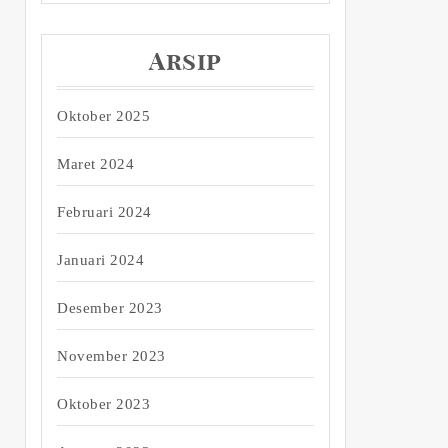
Arsip
Oktober 2025
Maret 2024
Februari 2024
Januari 2024
Desember 2023
November 2023
Oktober 2023