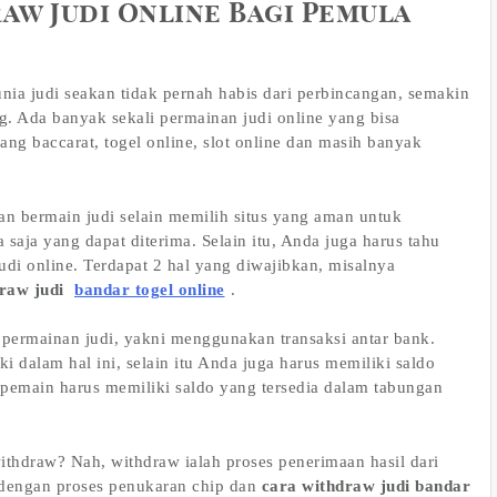
w Judi Online Bagi Pemula
ia judi seakan tidak pernah habis dari perbincangan, semakin
. Ada banyak sekali permainan judi online yang bisa
ang baccarat, togel online, slot online dan masih banyak
an bermain judi selain memilih situs yang aman untuk
saja yang dapat diterima. Selain itu, Anda juga harus tahu
di online. Terdapat 2 hal yang diwajibkan, misalnya
draw judi
bandar togel online
.
permainan judi, yakni menggunakan transaksi antar bank.
 dalam hal ini, selain itu Anda juga harus memiliki saldo
pemain harus memiliki saldo yang tersedia dalam tabungan
thdraw? Nah, withdraw ialah proses penerimaan hasil dari
dengan proses penukaran chip dan
cara withdraw judi
bandar