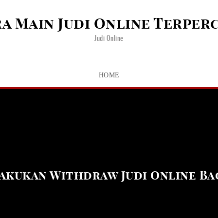
a Main Judi Online Terper
Judi Online
HOME
akukan Withdraw Judi Online Ba