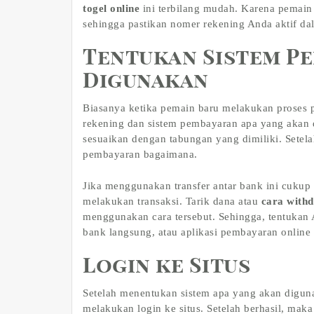
togel online
ini terbilang mudah. Karena pemain
sehingga pastikan nomer rekening Anda aktif dal
Tentukan Sistem P
Digunakan
Biasanya ketika pemain baru melakukan proses 
rekening dan sistem pembayaran apa yang akan 
sesuaikan dengan tabungan yang dimiliki. Sete
pembayaran bagaimana.
Jika menggunakan transfer antar bank ini cukup 
melakukan transaksi. Tarik dana atau
cara with
menggunakan cara tersebut. Sehingga, tentukan
bank langsung, atau aplikasi pembayaran online 
Login ke Situs
Setelah menentukan sistem apa yang akan digun
melakukan login ke situs. Setelah berhasil, maka