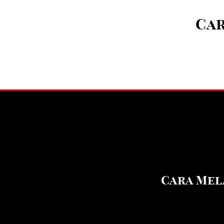
Skip
to
Car
content
Cara Mel