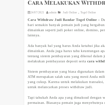
Cara Melakukan Withdra
,
24/07/2021
admin
Judi Online
Togel Online
Cara Withdraw Judi
Bandar Togel Online
–
Dun
hari semakin banyak pemain judi yang bergabung
dimainkan seperti judi poker online, domino, per
lainnya.
Ada banyak hal yang harus Anda ketahui jika ak
dimainkan. Anda juga harus tahu keuntungan apa 
tentang sistem pembayaran yang dikenal dalam ju
melakukan pembayaran deposit serta
cara with
Sistem pembayaran yang biasa digunakan dalam 
ATM merupakan salah satu yang mesti Anda miliki
yang cukup. Karena untuk melakukan transaksi, 
untuk melancarkan proses withdraw judi.
Tapi tahukah Anda apa yang dimaksud dengan wi
permainan. Biasanya pemain juga menyebutnya 