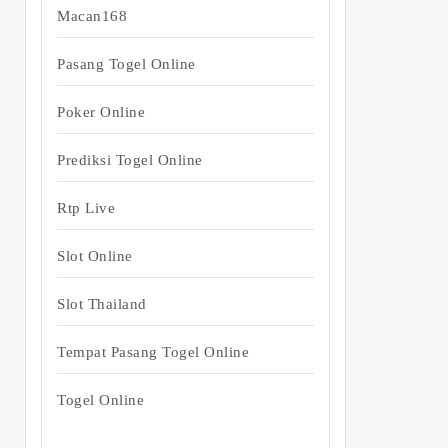
Macan168
Pasang Togel Online
Poker Online
Prediksi Togel Online
Rtp Live
Slot Online
Slot Thailand
Tempat Pasang Togel Online
Togel Online