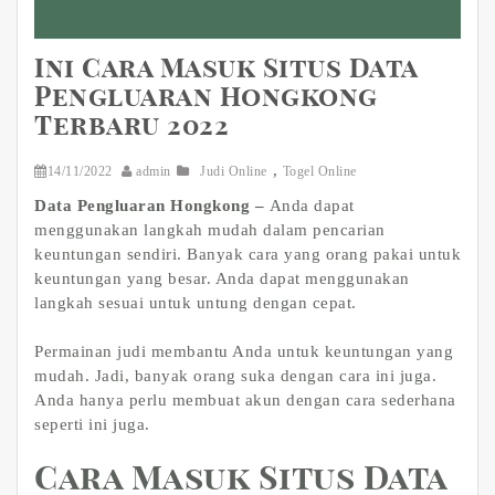
Ini Cara Masuk Situs Data
Pengluaran Hongkong
Terbaru 2022
,
14/11/2022
admin
Judi Online
Togel Online
Data Pengluaran Hongkong –
Anda dapat
menggunakan langkah mudah dalam pencarian
keuntungan sendiri. Banyak cara yang orang pakai untuk
keuntungan yang besar. Anda dapat menggunakan
langkah sesuai untuk untung dengan cepat.
Permainan judi membantu Anda untuk keuntungan yang
mudah. Jadi, banyak orang suka dengan cara ini juga.
Anda hanya perlu membuat akun dengan cara sederhana
seperti ini juga.
Cara Masuk Situs Data