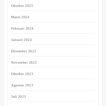
Oktober 2025
Maret 2024
Februari 2024
Januari 2024
Desember 2023
November 2023
Oktober 2023
Agustus 2023
Juli 2023