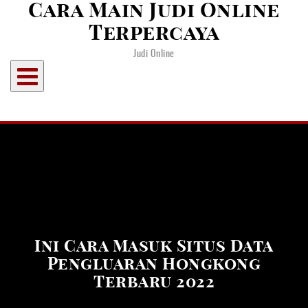
Cara Main Judi Online
Skip
to
Terpercaya
content
Judi Online
Ini Cara Masuk Situs Data
Pengluaran Hongkong
Terbaru 2022