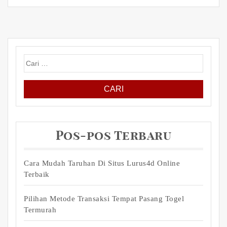
Cari
untuk:
Pos-pos Terbaru
Cara Mudah Taruhan Di Situs Lurus4d Online
Terbaik
Pilihan Metode Transaksi Tempat Pasang Togel
Termurah