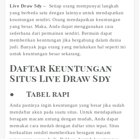
Live Draw Sdy –
Setiap orang mempunyai langkah
yang berbeda satu dengan lainnya untuk mendapatkan
keuntungan sendiri. Orang mendapatkan keuntungan
yang besar. Maka, Anda dapat menggunakan cara
sederhana dari permainan sendiri. Bermain dapat
memberikan keuntungan jika bergabung dalam dunia
judi. Banyak juga orang yang melakukan hal seperti ini
untuk keuntungan besar sekarang.
Daftar Keuntungan
Situs Live Draw Sdy
● Tabel rapi
Anda pastinya ingin keuntungan yang besar jika sudah
mendaftar akun pada suatu situs. Untuk mendapatkan
beragam macam untung dengan mudah, Anda dapat
memakai cara mudah dengan daftar situs tepat. Situs
berkualitas sendiri memberikan beragam macam