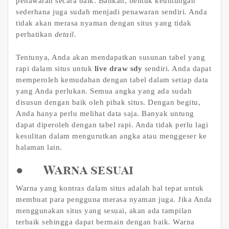
penawaran secara baik. Bahkan, bentuk keuntungan
sederhana juga sudah menjadi penawaran sendiri. Anda
tidak akan merasa nyaman dengan situs yang tidak
perhatikan
detail.
Tentunya, Anda akan mendapatkan susunan tabel yang
rapi dalam situs untuk
live draw sdy
sendiri. Anda dapat
memperoleh kemudahan dengan tabel dalam setiap data
yang Anda perlukan. Semua angka yang ada sudah
disusun dengan baik oleh pihak situs. Dengan begitu,
Anda hanya perlu melihat data saja. Banyak untung
dapat diperoleh dengan tabel rapi. Anda tidak perlu lagi
kesulitan dalam mengurutkan angka atau menggeser ke
halaman lain.
● Warna sesuai
Warna yang kontras dalam situs adalah hal tepat untuk
membuat para pengguna merasa nyaman juga. Jika Anda
menggunakan situs yang sesuai, akan ada tampilan
terbaik sehingga dapat bermain dengan baik. Warna