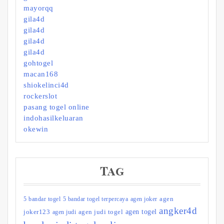
mayorqq
gila4d
gila4d
gila4d
gila4d
gohtogel
macan168
shiokelinci4d
rockerslot
pasang togel online
indohasilkeluaran
okewin
Tag
agen
5 bandar togel
5 bandar togel terpercaya
agen joker
angker4d
agen togel
joker123
agen judi togel
agen judi