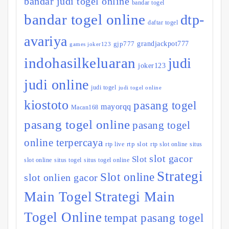
bandar judi togel online
bandar togel
bandar togel online
dtp-
daftar togel
avariya
grandjackpot777
gjp777
games joker123
indohasilkeluaran
judi
joker123
judi online
judi togel
judi togel online
kiostoto
pasang togel
mayorqq
Macan168
pasang togel online
pasang togel
online terpercaya
rtp slot
rtp live
rtp slot online
situs
slot gacor
Slot
slot online
situs togel
situs togel online
Strategi
Slot online
slot onlien gacor
Main Togel
Strategi Main
Togel Online
tempat pasang togel