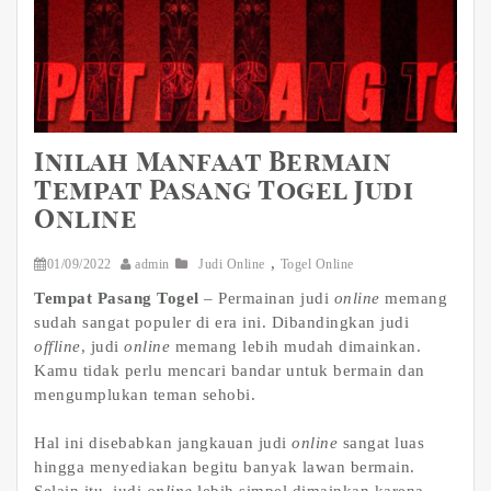
Inilah Manfaat Bermain
Tempat Pasang Togel Judi
Online
,
01/09/2022
admin
Judi Online
Togel Online
Tempat Pasang Togel
– Permainan judi
online
memang
sudah sangat populer di era ini. Dibandingkan judi
offline
, judi
online
memang lebih mudah dimainkan.
Kamu tidak perlu mencari bandar untuk bermain dan
mengumplukan teman sehobi.
Hal ini disebabkan jangkauan judi
online
sangat luas
hingga menyediakan begitu banyak lawan bermain.