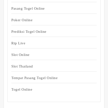
Pasang Togel Online
Poker Online
Prediksi Togel Online
Rtp Live
Slot Online
Slot Thailand
Tempat Pasang Togel Online
Togel Online