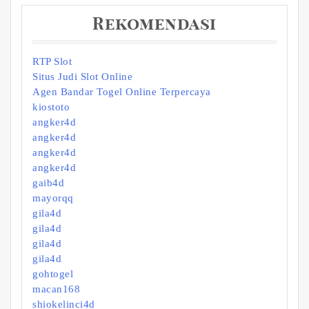
Rekomendasi
RTP Slot
Situs Judi Slot Online
Agen Bandar Togel Online Terpercaya
kiostoto
angker4d
angker4d
angker4d
angker4d
gaib4d
mayorqq
gila4d
gila4d
gila4d
gila4d
gohtogel
macan168
shiokelinci4d