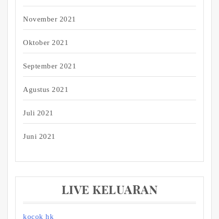
November 2021
Oktober 2021
September 2021
Agustus 2021
Juli 2021
Juni 2021
LIVE KELUARAN
kocok hk