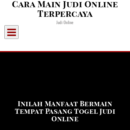
Cara Main Judi Online
Skip
to
Terpercaya
content
Judi Online
Inilah Manfaat Bermain
Tempat Pasang Togel Judi
Online