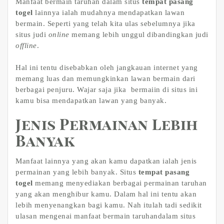
Manfaat bermain taruhan dalam situs
tempat pasang
togel
lainnya ialah mudahnya mendapatkan lawan
bermain. Seperti yang telah kita ulas sebelumnya jika
situs judi
online
memang lebih unggul dibandingkan judi
offline
.
Hal ini tentu disebabkan oleh jangkauan internet yang
memang luas dan memungkinkan lawan bermain dari
berbagai penjuru. Wajar saja jika bermaiin di situs ini
kamu bisa mendapatkan lawan yang banyak.
Jenis Permainan Lebih
Banyak
Manfaat lainnya yang akan kamu dapatkan ialah jenis
permainan yang lebih banyak. Situs
tempat pasang
togel
memang menyediakan berbagai permainan taruhan
yang akan menghibur kamu. Dalam hal ini tentu akan
lebih menyenangkan bagi kamu. Nah itulah tadi sedikit
ulasan mengenai manfaat bermain taruhandalam situs