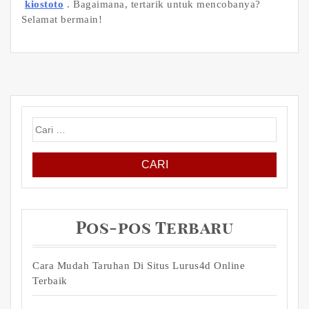
kiostoto
. Bagaimana, tertarik untuk mencobanya?
Selamat bermain!
Cari
untuk:
Pos-pos Terbaru
Cara Mudah Taruhan Di Situs Lurus4d Online
Terbaik