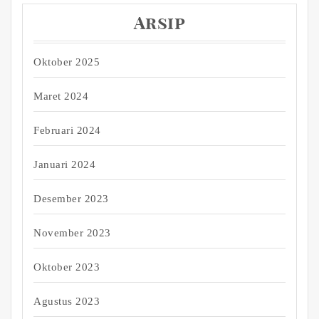
Arsip
Oktober 2025
Maret 2024
Februari 2024
Januari 2024
Desember 2023
November 2023
Oktober 2023
Agustus 2023