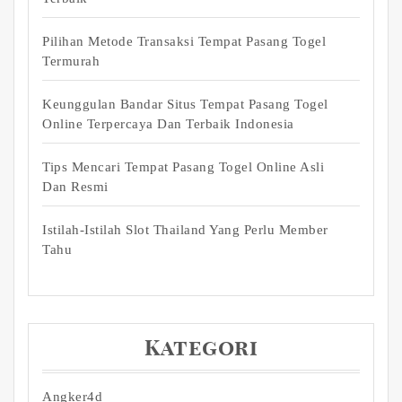
Pilihan Metode Transaksi Tempat Pasang Togel
Termurah
Keunggulan Bandar Situs Tempat Pasang Togel
Online Terpercaya Dan Terbaik Indonesia
Tips Mencari Tempat Pasang Togel Online Asli
Dan Resmi
Istilah-Istilah Slot Thailand Yang Perlu Member
Tahu
Kategori
Angker4d