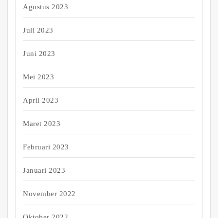
Agustus 2023
Juli 2023
Juni 2023
Mei 2023
April 2023
Maret 2023
Februari 2023
Januari 2023
November 2022
Oktober 2022