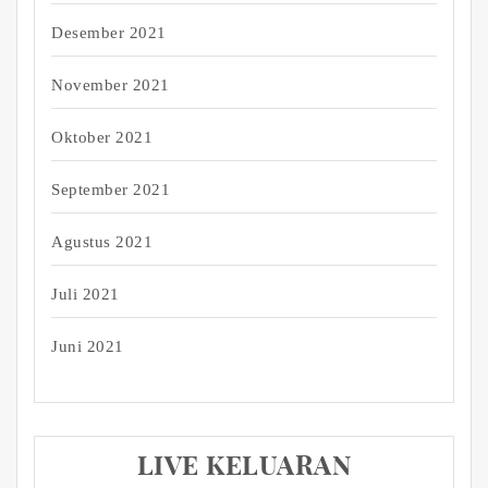
Desember 2021
November 2021
Oktober 2021
September 2021
Agustus 2021
Juli 2021
Juni 2021
LIVE KELUARAN