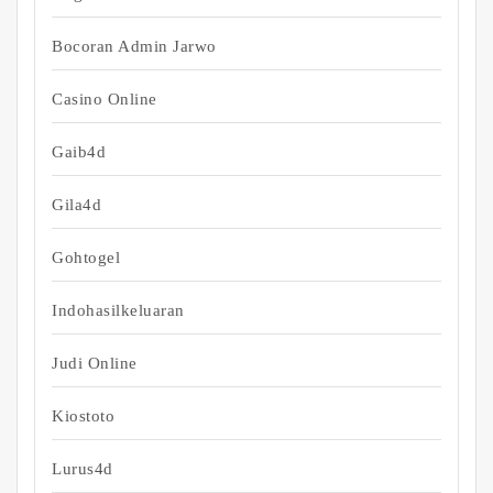
Bocoran Admin Jarwo
Casino Online
Gaib4d
Gila4d
Gohtogel
Indohasilkeluaran
Judi Online
Kiostoto
Lurus4d