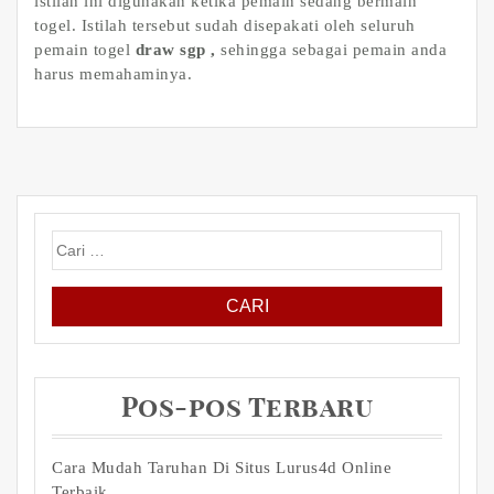
istilah ini digunakan ketika pemain sedang bermain
togel. Istilah tersebut sudah disepakati oleh seluruh
pemain togel
draw sgp ,
sehingga sebagai pemain anda
harus memahaminya.
Cari
untuk:
Pos-pos Terbaru
Cara Mudah Taruhan Di Situs Lurus4d Online
Terbaik