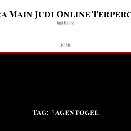
a Main Judi Online Terper
Judi Online
HOME
Tag:
#agentogel