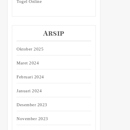
Togel Online
Arsip
Oktober 2025
Maret 2024
Februari 2024
Januari 2024
Desember 2023
November 2023