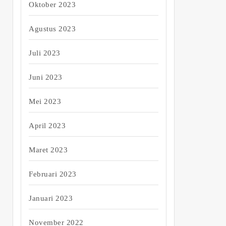
Oktober 2023
Agustus 2023
Juli 2023
Juni 2023
Mei 2023
April 2023
Maret 2023
Februari 2023
Januari 2023
November 2022