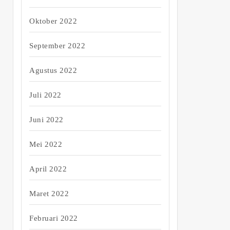
Oktober 2022
September 2022
Agustus 2022
Juli 2022
Juni 2022
Mei 2022
April 2022
Maret 2022
Februari 2022