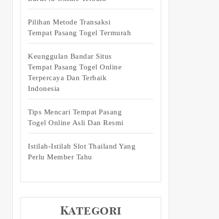
Pilihan Metode Transaksi
Tempat Pasang Togel Termurah
Keunggulan Bandar Situs
Tempat Pasang Togel Online
Terpercaya Dan Terbaik
Indonesia
Tips Mencari Tempat Pasang
Togel Online Asli Dan Resmi
Istilah-Istilah Slot Thailand Yang
Perlu Member Tahu
Kategori