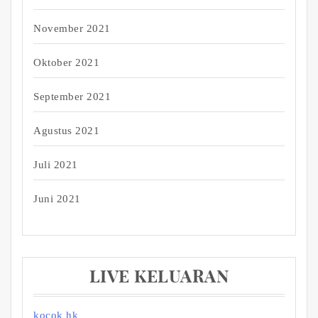
November 2021
Oktober 2021
September 2021
Agustus 2021
Juli 2021
Juni 2021
LIVE KELUARAN
kocok hk