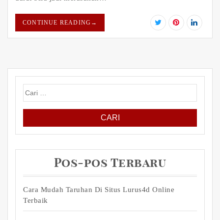
CONTINUE READING
→
Cari
untuk:
Pos-pos Terbaru
Cara Mudah Taruhan Di Situs Lurus4d Online
Terbaik