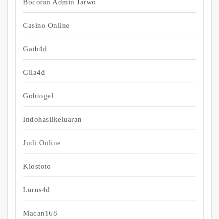
Bocoran Admin Jarwo
Casino Online
Gaib4d
Gila4d
Gohtogel
Indohasilkeluaran
Judi Online
Kiostoto
Lurus4d
Macan168