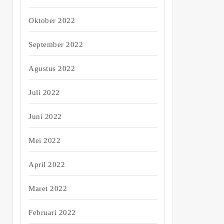
Oktober 2022
September 2022
Agustus 2022
Juli 2022
Juni 2022
Mei 2022
April 2022
Maret 2022
Februari 2022