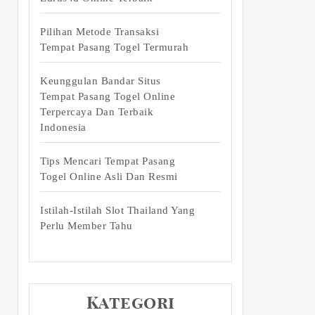
Pilihan Metode Transaksi
Tempat Pasang Togel Termurah
Keunggulan Bandar Situs
Tempat Pasang Togel Online
Terpercaya Dan Terbaik
Indonesia
Tips Mencari Tempat Pasang
Togel Online Asli Dan Resmi
Istilah-Istilah Slot Thailand Yang
Perlu Member Tahu
Kategori