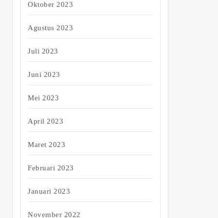
Oktober 2023
Agustus 2023
Juli 2023
Juni 2023
Mei 2023
April 2023
Maret 2023
Februari 2023
Januari 2023
November 2022