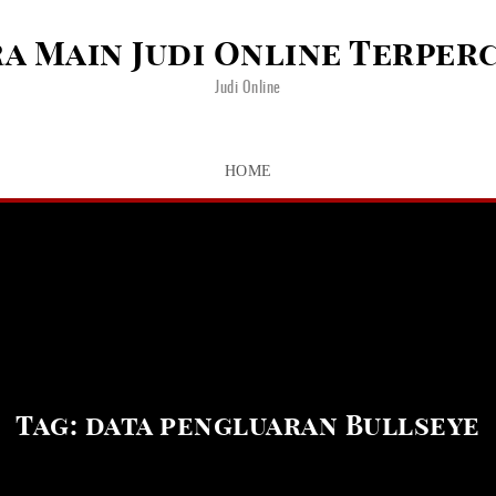
a Main Judi Online Terper
Judi Online
HOME
Tag:
data pengluaran Bullseye