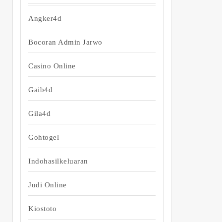
Angker4d
Bocoran Admin Jarwo
Casino Online
Gaib4d
Gila4d
Gohtogel
Indohasilkeluaran
Judi Online
Kiostoto