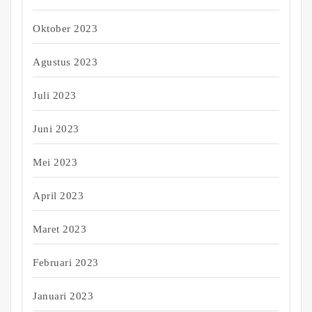
Oktober 2023
Agustus 2023
Juli 2023
Juni 2023
Mei 2023
April 2023
Maret 2023
Februari 2023
Januari 2023