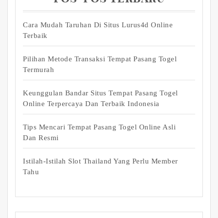
Cara Mudah Taruhan Di Situs Lurus4d Online
Terbaik
Pilihan Metode Transaksi Tempat Pasang Togel
Termurah
Keunggulan Bandar Situs Tempat Pasang Togel
Online Terpercaya Dan Terbaik Indonesia
Tips Mencari Tempat Pasang Togel Online Asli
Dan Resmi
Istilah-Istilah Slot Thailand Yang Perlu Member
Tahu