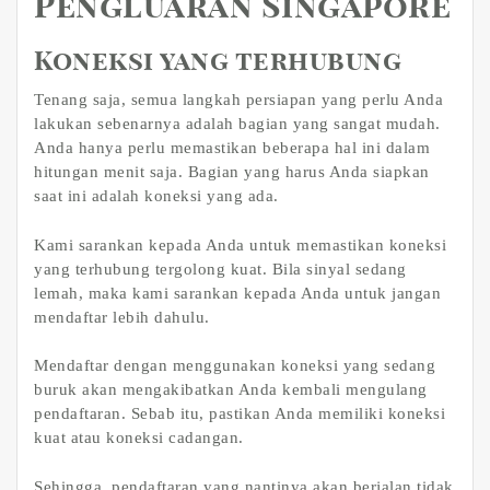
Pengluaran Singapore
Koneksi yang terhubung
Tenang saja, semua langkah persiapan yang perlu Anda
lakukan sebenarnya adalah bagian yang sangat mudah.
Anda hanya perlu memastikan beberapa hal ini dalam
hitungan menit saja. Bagian yang harus Anda siapkan
saat ini adalah koneksi yang ada.
Kami sarankan kepada Anda untuk memastikan koneksi
yang terhubung tergolong kuat. Bila sinyal sedang
lemah, maka kami sarankan kepada Anda untuk jangan
mendaftar lebih dahulu.
Mendaftar dengan menggunakan koneksi yang sedang
buruk akan mengakibatkan Anda kembali mengulang
pendaftaran. Sebab itu, pastikan Anda memiliki koneksi
kuat atau koneksi cadangan.
Sehingga, pendaftaran yang nantinya akan berjalan tidak