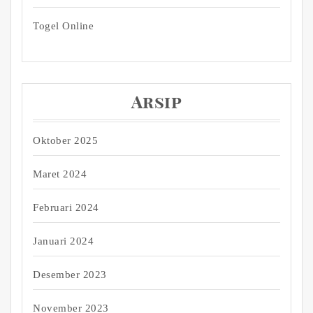
Togel Online
Arsip
Oktober 2025
Maret 2024
Februari 2024
Januari 2024
Desember 2023
November 2023