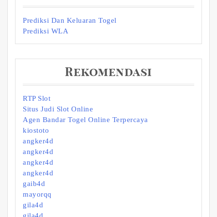
Prediksi Dan Keluaran Togel
Prediksi WLA
Rekomendasi
RTP Slot
Situs Judi Slot Online
Agen Bandar Togel Online Terpercaya
kiostoto
angker4d
angker4d
angker4d
angker4d
gaib4d
mayorqq
gila4d
gila4d