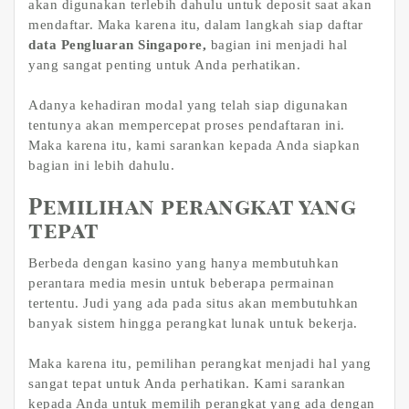
akan digunakan terlebih dahulu untuk deposit saat akan
mendaftar. Maka karena itu, dalam langkah siap daftar
data Pengluaran Singapore,
bagian ini menjadi hal
yang sangat penting untuk Anda perhatikan.
Adanya kehadiran modal yang telah siap digunakan
tentunya akan mempercepat proses pendaftaran ini.
Maka karena itu, kami sarankan kepada Anda siapkan
bagian ini lebih dahulu.
Pemilihan perangkat yang
tepat
Berbeda dengan kasino yang hanya membutuhkan
perantara media mesin untuk beberapa permainan
tertentu. Judi yang ada pada situs akan membutuhkan
banyak sistem hingga perangkat lunak untuk bekerja.
Maka karena itu, pemilihan perangkat menjadi hal yang
sangat tepat untuk Anda perhatikan. Kami sarankan
kepada Anda untuk memilih perangkat yang ada dengan