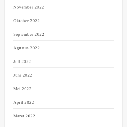
November 2022
Oktober 2022
September 2022
Agustus 2022
Juli 2022
Juni 2022
Mei 2022
April 2022
Maret 2022