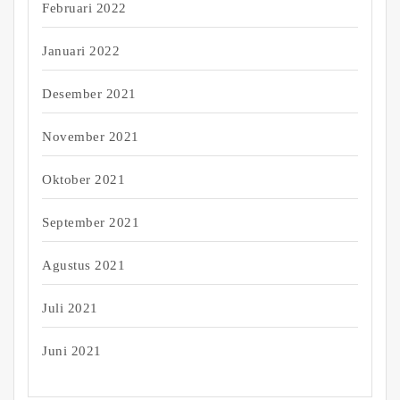
Februari 2022
Januari 2022
Desember 2021
November 2021
Oktober 2021
September 2021
Agustus 2021
Juli 2021
Juni 2021