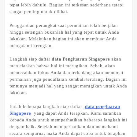
tepat lebih dahulu. Bagian ini terkesan sederhana tetapi
sangat penting untuk dilihat.
Penggantian perangkat saat permainan telah berjalan
hingga setengah bukanlah hal yang tepat untuk Anda
lakukan. Melakukan bagian ini akan membuat Anda
mengalami kerugian.
Langkah siap daftar
data Pengluaran Singapore
akan
menjelaskan bahwa hal ini merugikan. Sebab, akan
memecahkan fokus Anda dan terkadang akan membuat
permainan juga pendaftaran kembali terulang. Bagian ini
tentunya menjadi hal yang sangat merugikan untuk Anda
lakukan.
Itulah beberapa langkah siap daftar
data pengluaran
Singapore
yang dapat Anda terapkan. Kami sarankan
kepada Anda untuk memperhatikan beberapa langkah ini
dengan baik. Setelah memperhatikan dan memahami
secara sempurna, maka Anda dapat coba untuk terapkan