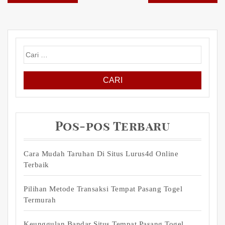
Cari
untuk:
Pos-pos Terbaru
Cara Mudah Taruhan Di Situs Lurus4d Online
Terbaik
Pilihan Metode Transaksi Tempat Pasang Togel
Termurah
Keunggulan Bandar Situs Tempat Pasang Togel