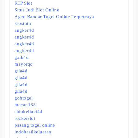
RTP Slot
Situs Judi Slot Online
Agen Bandar Togel Online Terpercaya
kiostoto
angker4d
angker4d
angker4d
angker4d
gaib4d
mayorqq
gila4d
gila4d
gila4d
gila4d
gohtogel
macan168
shiokelinci4d
rockerslot
pasang togel online
indohasilkeluaran