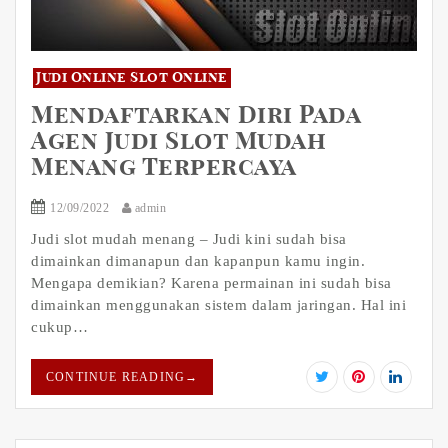
Judi Online
Slot Online
Mendaftarkan Diri Pada
Agen Judi Slot Mudah
Menang Terpercaya
12/09/2022
admin
Judi slot mudah menang – Judi kini sudah bisa
dimainkan dimanapun dan kapanpun kamu ingin.
Mengapa demikian? Karena permainan ini sudah bisa
dimainkan menggunakan sistem dalam jaringan. Hal ini
cukup…
CONTINUE READING
→