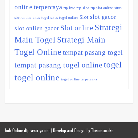
online terpercaya
rtp slot
rtp live
rtp slot online
situs
slot gacor
Slot
slot online
situs togel
situs togel online
Strategi
Slot online
slot onlien gacor
Main Togel
Strategi Main
Togel Online
tempat pasang togel
togel
tempat pasang togel online
togel online
togel online terpercaya
Judi Online dtp-avariya.net |
Develop and Design by Themesmake