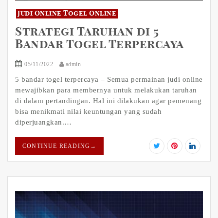
Judi Online
Togel Online
Strategi Taruhan di 5
Bandar Togel Terpercaya
05/11/2022
admin
5 bandar togel terpercaya – Semua permainan judi online
mewajibkan para membernya untuk melakukan taruhan
di dalam pertandingan. Hal ini dilakukan agar pemenang
bisa menikmati nilai keuntungan yang sudah
diperjuangkan.…
CONTINUE READING
→