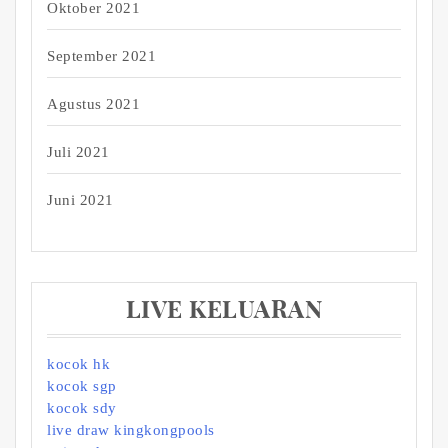
Oktober 2021
September 2021
Agustus 2021
Juli 2021
Juni 2021
LIVE KELUARAN
kocok hk
kocok sgp
kocok sdy
live draw kingkongpools