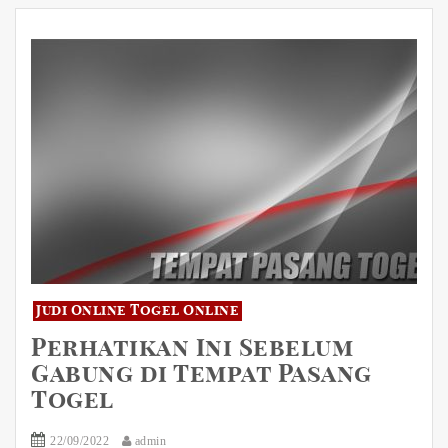
Judi Online
Togel Online
Perhatikan Ini Sebelum
Gabung di Tempat Pasang
Togel
22/09/2022
admin