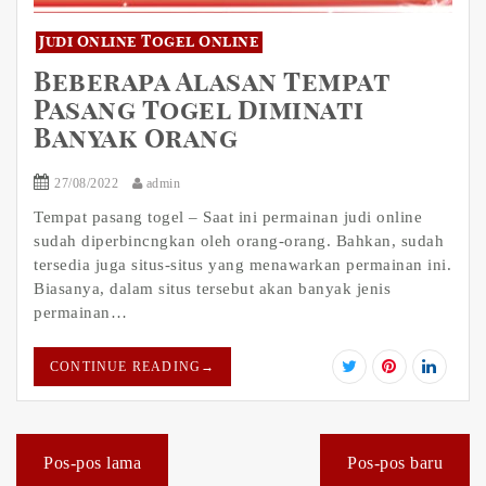
Judi Online
Togel Online
Beberapa Alasan Tempat
Pasang Togel Diminati
Banyak Orang
27/08/2022
admin
Tempat pasang togel – Saat ini permainan judi online
sudah diperbincngkan oleh orang-orang. Bahkan, sudah
tersedia juga situs-situs yang menawarkan permainan ini.
Biasanya, dalam situs tersebut akan banyak jenis
permainan…
CONTINUE READING
→
Navigasi
Pos-pos lama
Pos-pos baru
pos